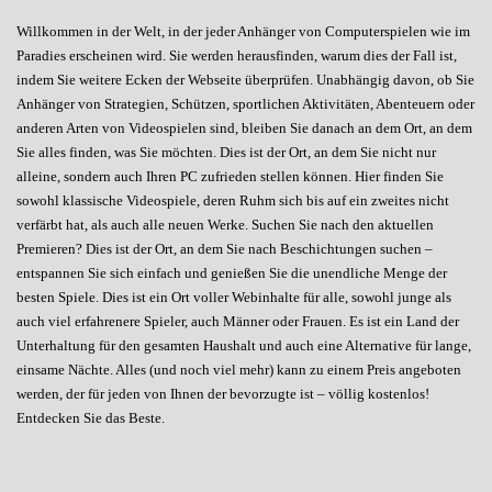
Willkommen in der Welt, in der jeder Anhänger von Computerspielen wie im
Paradies erscheinen wird. Sie werden herausfinden, warum dies der Fall ist,
indem Sie weitere Ecken der Webseite überprüfen. Unabhängig davon, ob Sie
Anhänger von Strategien, Schützen, sportlichen Aktivitäten, Abenteuern oder
anderen Arten von Videospielen sind, bleiben Sie danach an dem Ort, an dem
Sie alles finden, was Sie möchten. Dies ist der Ort, an dem Sie nicht nur
alleine, sondern auch Ihren PC zufrieden stellen können. Hier finden Sie
sowohl klassische Videospiele, deren Ruhm sich bis auf ein zweites nicht
verfärbt hat, als auch alle neuen Werke. Suchen Sie nach den aktuellen
Premieren? Dies ist der Ort, an dem Sie nach Beschichtungen suchen –
entspannen Sie sich einfach und genießen Sie die unendliche Menge der
besten Spiele. Dies ist ein Ort voller Webinhalte für alle, sowohl junge als
auch viel erfahrenere Spieler, auch Männer oder Frauen. Es ist ein Land der
Unterhaltung für den gesamten Haushalt und auch eine Alternative für lange,
einsame Nächte. Alles (und noch viel mehr) kann zu einem Preis angeboten
werden, der für jeden von Ihnen der bevorzugte ist – völlig kostenlos!
Entdecken Sie das Beste.