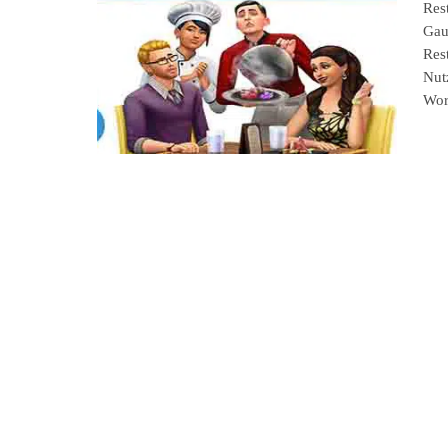
Res
Gau
Res
Nut
Wor