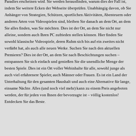
Paradies erscheinen wird. Sie werden herausfinden, warum dies der Fall ist,
indem Sie weitere Ecken der Webseite überprüfen. Unabhängig davon, ob Sie
Anhänger von Strategien, Schützen, sportlichen Aktivitäten, Abenteuern oder
anderen Arten von Videospielen sind, bleiben Sie danach an dem Ort, an dem
Sie alles finden, was Sie möchten. Dies ist der Ort, an dem Sie nicht nur
alleine, sondern auch Ihren PC zufrieden stellen können. Hier finden Sie
sowohl klassische Videospiele, deren Ruhm sich bis auf ein zweites nicht
verfärbt hat, als auch alle neuen Werke. Suchen Sie nach den aktuellen
Premieren? Dies ist der Ort, an dem Sie nach Beschichtungen suchen –
entspannen Sie sich einfach und genießen Sie die unendliche Menge der
besten Spiele. Dies ist ein Ort voller Webinhalte für alle, sowohl junge als
auch viel erfahrenere Spieler, auch Männer oder Frauen. Es ist ein Land der
Unterhaltung für den gesamten Haushalt und auch eine Alternative für lange,
einsame Nächte. Alles (und noch viel mehr) kann zu einem Preis angeboten
werden, der für jeden von Ihnen der bevorzugte ist – völlig kostenlos!
Entdecken Sie das Beste.