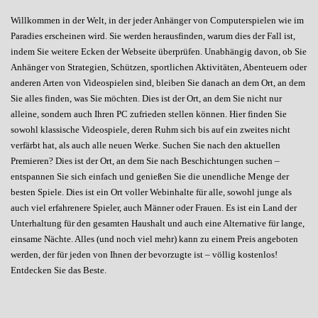
Willkommen in der Welt, in der jeder Anhänger von Computerspielen wie im
Paradies erscheinen wird. Sie werden herausfinden, warum dies der Fall ist,
indem Sie weitere Ecken der Webseite überprüfen. Unabhängig davon, ob Sie
Anhänger von Strategien, Schützen, sportlichen Aktivitäten, Abenteuern oder
anderen Arten von Videospielen sind, bleiben Sie danach an dem Ort, an dem
Sie alles finden, was Sie möchten. Dies ist der Ort, an dem Sie nicht nur
alleine, sondern auch Ihren PC zufrieden stellen können. Hier finden Sie
sowohl klassische Videospiele, deren Ruhm sich bis auf ein zweites nicht
verfärbt hat, als auch alle neuen Werke. Suchen Sie nach den aktuellen
Premieren? Dies ist der Ort, an dem Sie nach Beschichtungen suchen –
entspannen Sie sich einfach und genießen Sie die unendliche Menge der
besten Spiele. Dies ist ein Ort voller Webinhalte für alle, sowohl junge als
auch viel erfahrenere Spieler, auch Männer oder Frauen. Es ist ein Land der
Unterhaltung für den gesamten Haushalt und auch eine Alternative für lange,
einsame Nächte. Alles (und noch viel mehr) kann zu einem Preis angeboten
werden, der für jeden von Ihnen der bevorzugte ist – völlig kostenlos!
Entdecken Sie das Beste.