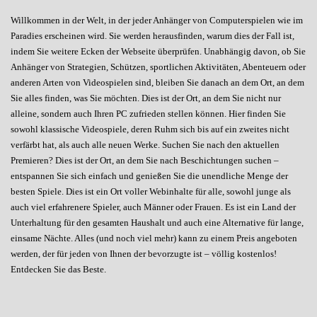
Willkommen in der Welt, in der jeder Anhänger von Computerspielen wie im
Paradies erscheinen wird. Sie werden herausfinden, warum dies der Fall ist,
indem Sie weitere Ecken der Webseite überprüfen. Unabhängig davon, ob Sie
Anhänger von Strategien, Schützen, sportlichen Aktivitäten, Abenteuern oder
anderen Arten von Videospielen sind, bleiben Sie danach an dem Ort, an dem
Sie alles finden, was Sie möchten. Dies ist der Ort, an dem Sie nicht nur
alleine, sondern auch Ihren PC zufrieden stellen können. Hier finden Sie
sowohl klassische Videospiele, deren Ruhm sich bis auf ein zweites nicht
verfärbt hat, als auch alle neuen Werke. Suchen Sie nach den aktuellen
Premieren? Dies ist der Ort, an dem Sie nach Beschichtungen suchen –
entspannen Sie sich einfach und genießen Sie die unendliche Menge der
besten Spiele. Dies ist ein Ort voller Webinhalte für alle, sowohl junge als
auch viel erfahrenere Spieler, auch Männer oder Frauen. Es ist ein Land der
Unterhaltung für den gesamten Haushalt und auch eine Alternative für lange,
einsame Nächte. Alles (und noch viel mehr) kann zu einem Preis angeboten
werden, der für jeden von Ihnen der bevorzugte ist – völlig kostenlos!
Entdecken Sie das Beste.