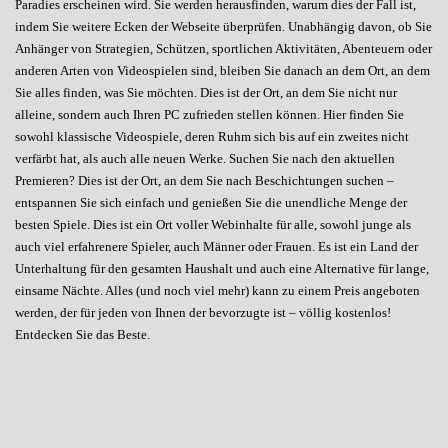
Paradies erscheinen wird. Sie werden herausfinden, warum dies der Fall ist,
indem Sie weitere Ecken der Webseite überprüfen. Unabhängig davon, ob Sie
Anhänger von Strategien, Schützen, sportlichen Aktivitäten, Abenteuern oder
anderen Arten von Videospielen sind, bleiben Sie danach an dem Ort, an dem
Sie alles finden, was Sie möchten. Dies ist der Ort, an dem Sie nicht nur
alleine, sondern auch Ihren PC zufrieden stellen können. Hier finden Sie
sowohl klassische Videospiele, deren Ruhm sich bis auf ein zweites nicht
verfärbt hat, als auch alle neuen Werke. Suchen Sie nach den aktuellen
Premieren? Dies ist der Ort, an dem Sie nach Beschichtungen suchen –
entspannen Sie sich einfach und genießen Sie die unendliche Menge der
besten Spiele. Dies ist ein Ort voller Webinhalte für alle, sowohl junge als
auch viel erfahrenere Spieler, auch Männer oder Frauen. Es ist ein Land der
Unterhaltung für den gesamten Haushalt und auch eine Alternative für lange,
einsame Nächte. Alles (und noch viel mehr) kann zu einem Preis angeboten
werden, der für jeden von Ihnen der bevorzugte ist – völlig kostenlos!
Entdecken Sie das Beste.