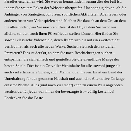
Paradies erscheinen wird. Sie werden herausfinden, warum dies der Fall ist,
indem Sie weitere Ecken der Webseite überprüfen. Unabhängig davon, ob Sie
Anhänger von Strategien, Schützen, sportlichen Aktivitäten, Abenteuern oder
anderen Arten von Videospielen sind, bleiben Sie danach an dem Ort, an dem
Sie alles finden, was Sie möchten. Dies ist der Ort, an dem Sie nicht nur
alleine, sondern auch Ihren PC zufrieden stellen können. Hier finden Sie
sowohl klassische Videospiele, deren Ruhm sich bis auf ein zweites nicht
verfärbt hat, als auch alle neuen Werke. Suchen Sie nach den aktuellen
Premieren? Dies ist der Ort, an dem Sie nach Beschichtungen suchen –
entspannen Sie sich einfach und genießen Sie die unendliche Menge der
besten Spiele. Dies ist ein Ort voller Webinhalte für alle, sowohl junge als
auch viel erfahrenere Spieler, auch Männer oder Frauen. Es ist ein Land der
Unterhaltung für den gesamten Haushalt und auch eine Alternative für lange,
einsame Nächte. Alles (und noch viel mehr) kann zu einem Preis angeboten
werden, der für jeden von Ihnen der bevorzugte ist – völlig kostenlos!
Entdecken Sie das Beste.