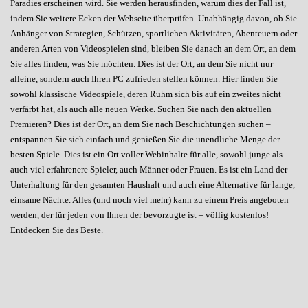
Paradies erscheinen wird. Sie werden herausfinden, warum dies der Fall ist,
indem Sie weitere Ecken der Webseite überprüfen. Unabhängig davon, ob Sie
Anhänger von Strategien, Schützen, sportlichen Aktivitäten, Abenteuern oder
anderen Arten von Videospielen sind, bleiben Sie danach an dem Ort, an dem
Sie alles finden, was Sie möchten. Dies ist der Ort, an dem Sie nicht nur
alleine, sondern auch Ihren PC zufrieden stellen können. Hier finden Sie
sowohl klassische Videospiele, deren Ruhm sich bis auf ein zweites nicht
verfärbt hat, als auch alle neuen Werke. Suchen Sie nach den aktuellen
Premieren? Dies ist der Ort, an dem Sie nach Beschichtungen suchen –
entspannen Sie sich einfach und genießen Sie die unendliche Menge der
besten Spiele. Dies ist ein Ort voller Webinhalte für alle, sowohl junge als
auch viel erfahrenere Spieler, auch Männer oder Frauen. Es ist ein Land der
Unterhaltung für den gesamten Haushalt und auch eine Alternative für lange,
einsame Nächte. Alles (und noch viel mehr) kann zu einem Preis angeboten
werden, der für jeden von Ihnen der bevorzugte ist – völlig kostenlos!
Entdecken Sie das Beste.