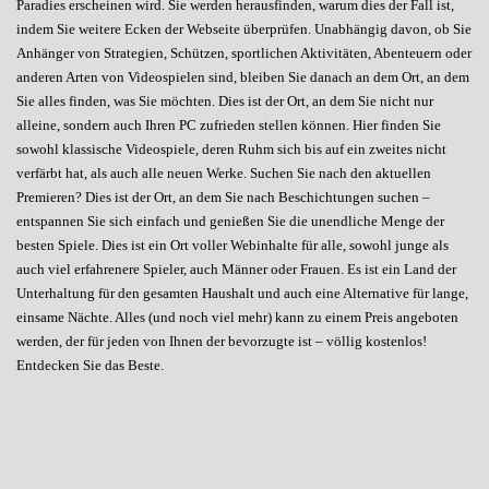
Paradies erscheinen wird. Sie werden herausfinden, warum dies der Fall ist,
indem Sie weitere Ecken der Webseite überprüfen. Unabhängig davon, ob Sie
Anhänger von Strategien, Schützen, sportlichen Aktivitäten, Abenteuern oder
anderen Arten von Videospielen sind, bleiben Sie danach an dem Ort, an dem
Sie alles finden, was Sie möchten. Dies ist der Ort, an dem Sie nicht nur
alleine, sondern auch Ihren PC zufrieden stellen können. Hier finden Sie
sowohl klassische Videospiele, deren Ruhm sich bis auf ein zweites nicht
verfärbt hat, als auch alle neuen Werke. Suchen Sie nach den aktuellen
Premieren? Dies ist der Ort, an dem Sie nach Beschichtungen suchen –
entspannen Sie sich einfach und genießen Sie die unendliche Menge der
besten Spiele. Dies ist ein Ort voller Webinhalte für alle, sowohl junge als
auch viel erfahrenere Spieler, auch Männer oder Frauen. Es ist ein Land der
Unterhaltung für den gesamten Haushalt und auch eine Alternative für lange,
einsame Nächte. Alles (und noch viel mehr) kann zu einem Preis angeboten
werden, der für jeden von Ihnen der bevorzugte ist – völlig kostenlos!
Entdecken Sie das Beste.