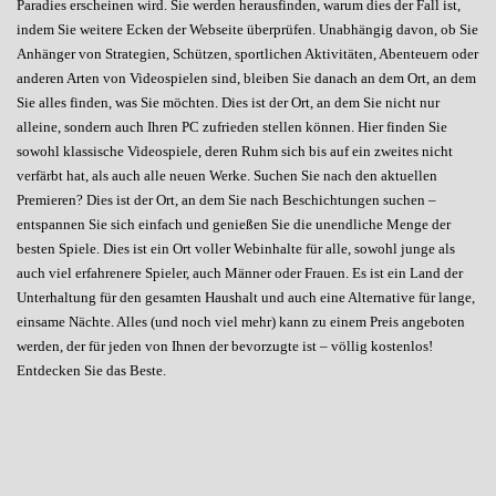
Paradies erscheinen wird. Sie werden herausfinden, warum dies der Fall ist,
indem Sie weitere Ecken der Webseite überprüfen. Unabhängig davon, ob Sie
Anhänger von Strategien, Schützen, sportlichen Aktivitäten, Abenteuern oder
anderen Arten von Videospielen sind, bleiben Sie danach an dem Ort, an dem
Sie alles finden, was Sie möchten. Dies ist der Ort, an dem Sie nicht nur
alleine, sondern auch Ihren PC zufrieden stellen können. Hier finden Sie
sowohl klassische Videospiele, deren Ruhm sich bis auf ein zweites nicht
verfärbt hat, als auch alle neuen Werke. Suchen Sie nach den aktuellen
Premieren? Dies ist der Ort, an dem Sie nach Beschichtungen suchen –
entspannen Sie sich einfach und genießen Sie die unendliche Menge der
besten Spiele. Dies ist ein Ort voller Webinhalte für alle, sowohl junge als
auch viel erfahrenere Spieler, auch Männer oder Frauen. Es ist ein Land der
Unterhaltung für den gesamten Haushalt und auch eine Alternative für lange,
einsame Nächte. Alles (und noch viel mehr) kann zu einem Preis angeboten
werden, der für jeden von Ihnen der bevorzugte ist – völlig kostenlos!
Entdecken Sie das Beste.