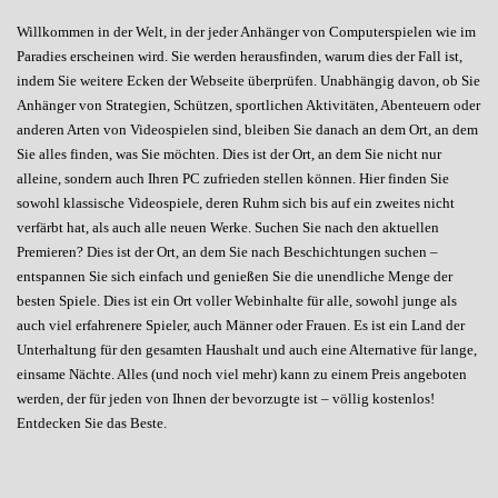
Willkommen in der Welt, in der jeder Anhänger von Computerspielen wie im
Paradies erscheinen wird. Sie werden herausfinden, warum dies der Fall ist,
indem Sie weitere Ecken der Webseite überprüfen. Unabhängig davon, ob Sie
Anhänger von Strategien, Schützen, sportlichen Aktivitäten, Abenteuern oder
anderen Arten von Videospielen sind, bleiben Sie danach an dem Ort, an dem
Sie alles finden, was Sie möchten. Dies ist der Ort, an dem Sie nicht nur
alleine, sondern auch Ihren PC zufrieden stellen können. Hier finden Sie
sowohl klassische Videospiele, deren Ruhm sich bis auf ein zweites nicht
verfärbt hat, als auch alle neuen Werke. Suchen Sie nach den aktuellen
Premieren? Dies ist der Ort, an dem Sie nach Beschichtungen suchen –
entspannen Sie sich einfach und genießen Sie die unendliche Menge der
besten Spiele. Dies ist ein Ort voller Webinhalte für alle, sowohl junge als
auch viel erfahrenere Spieler, auch Männer oder Frauen. Es ist ein Land der
Unterhaltung für den gesamten Haushalt und auch eine Alternative für lange,
einsame Nächte. Alles (und noch viel mehr) kann zu einem Preis angeboten
werden, der für jeden von Ihnen der bevorzugte ist – völlig kostenlos!
Entdecken Sie das Beste.