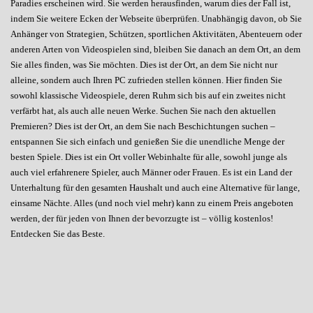
Paradies erscheinen wird. Sie werden herausfinden, warum dies der Fall ist,
indem Sie weitere Ecken der Webseite überprüfen. Unabhängig davon, ob Sie
Anhänger von Strategien, Schützen, sportlichen Aktivitäten, Abenteuern oder
anderen Arten von Videospielen sind, bleiben Sie danach an dem Ort, an dem
Sie alles finden, was Sie möchten. Dies ist der Ort, an dem Sie nicht nur
alleine, sondern auch Ihren PC zufrieden stellen können. Hier finden Sie
sowohl klassische Videospiele, deren Ruhm sich bis auf ein zweites nicht
verfärbt hat, als auch alle neuen Werke. Suchen Sie nach den aktuellen
Premieren? Dies ist der Ort, an dem Sie nach Beschichtungen suchen –
entspannen Sie sich einfach und genießen Sie die unendliche Menge der
besten Spiele. Dies ist ein Ort voller Webinhalte für alle, sowohl junge als
auch viel erfahrenere Spieler, auch Männer oder Frauen. Es ist ein Land der
Unterhaltung für den gesamten Haushalt und auch eine Alternative für lange,
einsame Nächte. Alles (und noch viel mehr) kann zu einem Preis angeboten
werden, der für jeden von Ihnen der bevorzugte ist – völlig kostenlos!
Entdecken Sie das Beste.