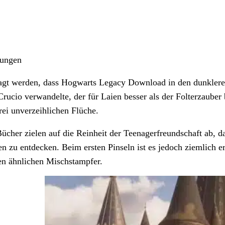
rungen
sagt werden, dass Hogwarts Legacy Download in den dunklere
rucio verwandelte, der für Laien besser als der Folterzaube
rei unverzeihlichen Flüche.
ücher zielen auf die Reinheit der Teenagerfreundschaft ab, d
en zu entdecken. Beim ersten Pinseln ist es jedoch ziemlich er
n ähnlichen Mischstampfer.