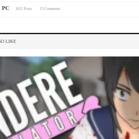
n PC
1621 Posts
15 Comments
O LIKE