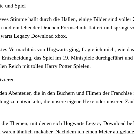
e und Spiel
es Stimme hallt durch die Hallen, einige Bilder sind voller 
h und ein lebender Drachen Formschnitt flattert und spring
gwarts Legacy Download xbox.
stes Vermächtnis von Hogwarts ging, fragte ich mich, wie das
e Entscheidung, das Spiel im 19. Minispiele durchgeführt und
len Reich mit tollen Harry Potter Spielen.
tzieren
 den
Abenteuer
, die in den Büchern und Filmen der Franchise 
lung zu entwickeln, die unsere eigene Hexe oder unseren Zaub
as die Themen, mit denen sich Hogwarts Legacy Download bef
 waren ähnlich makaber. Nachdem ich einen Meter aufgeladen u