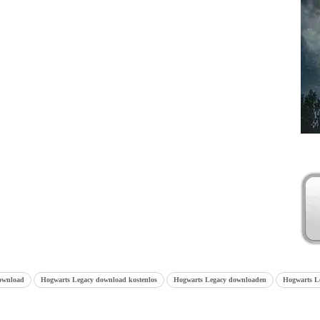
ownload
Hogwarts Legacy download kostenlos
Hogwarts Legacy downloaden
Hogwarts Le