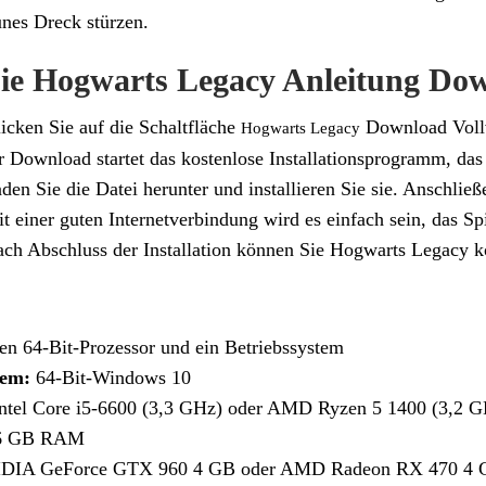
nes Dreck stürzen.
Sie Hogwarts Legacy Anleitung Do
licken Sie auf die Schaltfläche
Download Voll
Hogwarts Legacy
hr Download startet das kostenlose Installationsprogramm, das o
aden Sie die Datei herunter und installieren Sie sie. Anschließ
it einer guten Internetverbindung wird es einfach sein, das Sp
ach Abschluss der Installation können Sie Hogwarts Legacy k
nen 64-Bit-Prozessor und ein Betriebssystem
tem:
64-Bit-Windows 10
ntel Core i5-6600 (3,3 GHz) oder AMD Ryzen 5 1400 (3,2 G
6 GB RAM
DIA GeForce GTX 960 4 GB oder AMD Radeon RX 470 4 