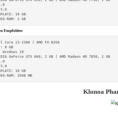
.0

5.0

PLATZ: 10 GB

DEO-RAM: 2 GB
en Empfohlen
l Core i5-2300 | AMD FX-8350

: 8 GB

 Windows 10

IDIA GeForce GTX 660, 2 GB | AMD Radeon HD 7850, 2 GB

.0

5.0

PLATZ: 10 GB

DEO-RAM: 2048 MB
Klonoa Phan