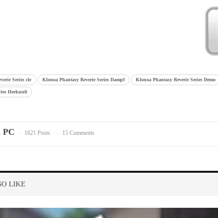
erie Series cle
Klonoa Phantasy Reverie Series Dampf
Klonoa Phantasy Reverie Series Demo
ries Herkunft
n PC
1621 Posts
15 Comments
O LIKE