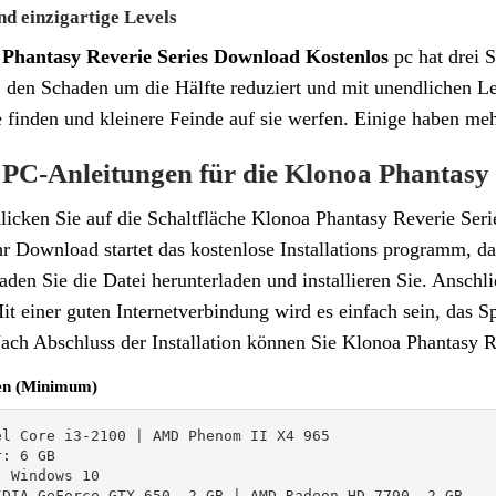
d einzigartige Levels
Phantasy Reverie Series Download Kostenlos
pc hat drei 
 den Schaden um die Hälfte reduziert und mit unendlichen Le
 finden und kleinere Feinde auf sie werfen. Einige haben meh
 PC-Anleitungen für die Klonoa Phantasy 
licken Sie auf die Schaltfläche Klonoa Phantasy Reverie Seri
hr Download startet das kostenlose Installations programm, das
aden Sie die Datei herunterladen und installieren Sie. Anschli
it einer guten Internetverbindung wird es einfach sein, das S
ach Abschluss der Installation können Sie Klonoa Phantasy R
en (Minimum)
l Core i3-2100 | AMD Phenom II X4 965

: 6 GB

 Windows 10

IDIA GeForce GTX 650, 2 GB | AMD Radeon HD 7790, 2 GB
