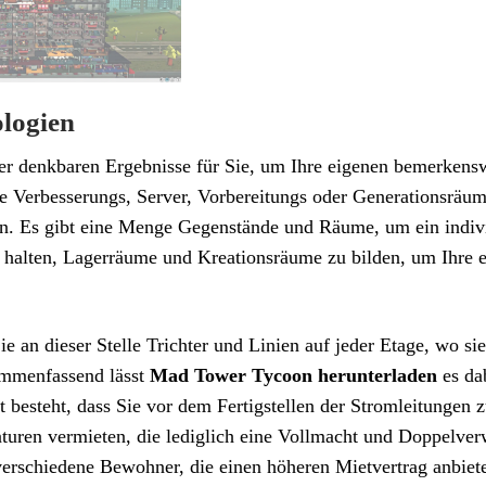
logien
 der denkbaren Ergebnisse für Sie, um Ihre eigenen bemerkens
e Verbesserungs, Server, Vorbereitungs oder Generationsräume
len. Es gibt eine Menge Gegenstände und Räume, um ein indivi
 halten, Lagerräume und Kreationsräume zu bilden, um Ihre ei
ie an dieser Stelle Trichter und Linien auf jeder Etage, wo 
ammenfassend lässt
Mad Tower Tycoon herunterladen
es dab
t besteht, dass Sie vor dem Fertigstellen der Stromleitungen
turen vermieten, die lediglich eine Vollmacht und Doppelverw
verschiedene Bewohner, die einen höheren Mietvertrag anbiete