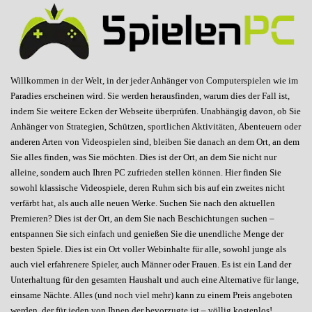
Willkommen in der Welt, in der jeder Anhänger von Computerspielen wie im
Paradies erscheinen wird. Sie werden herausfinden, warum dies der Fall ist,
indem Sie weitere Ecken der Webseite überprüfen. Unabhängig davon, ob Sie
Anhänger von Strategien, Schützen, sportlichen Aktivitäten, Abenteuern oder
anderen Arten von Videospielen sind, bleiben Sie danach an dem Ort, an dem
Sie alles finden, was Sie möchten. Dies ist der Ort, an dem Sie nicht nur
alleine, sondern auch Ihren PC zufrieden stellen können. Hier finden Sie
sowohl klassische Videospiele, deren Ruhm sich bis auf ein zweites nicht
verfärbt hat, als auch alle neuen Werke. Suchen Sie nach den aktuellen
Premieren? Dies ist der Ort, an dem Sie nach Beschichtungen suchen –
entspannen Sie sich einfach und genießen Sie die unendliche Menge der
besten Spiele. Dies ist ein Ort voller Webinhalte für alle, sowohl junge als
auch viel erfahrenere Spieler, auch Männer oder Frauen. Es ist ein Land der
Unterhaltung für den gesamten Haushalt und auch eine Alternative für lange,
einsame Nächte. Alles (und noch viel mehr) kann zu einem Preis angeboten
werden, der für jeden von Ihnen der bevorzugte ist – völlig kostenlos!