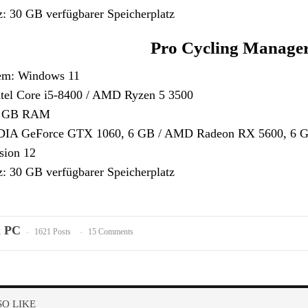
z: 30 GB verfügbarer Speicherplatz
Pro Cycling Manage
tem: Windows 11
ntel Core i5-8400 / AMD Ryzen 5 3500
12 GB RAM
DIA GeForce GTX 1060, 6 GB / AMD Radeon RX 5600, 6 GB
sion 12
z: 30 GB verfügbarer Speicherplatz
n PC
1621 Posts
15 Comments
O LIKE