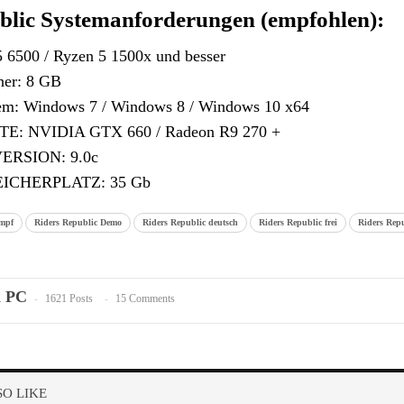
blic Systemanforderungen (empfohlen):
5 6500 / Ryzen 5 1500x und besser
her: 8 GB
tem: Windows 7 / Windows 8 / Windows 10 x64
: NVIDIA GTX 660 / Radeon R9 270 +
ERSION: 9.0c
EICHERPLATZ: 35 Gb
ampf
Riders Republic Demo
Riders Republic deutsch
Riders Republic frei
Riders Rep
n PC
1621 Posts
15 Comments
O LIKE