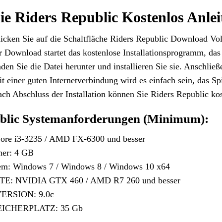
ie Riders Republic Kostenlos Anle
licken Sie auf die Schaltfläche Riders Republic Download Vo
hr Download startet das kostenlose Installationsprogramm, das o
aden Sie die Datei herunter und installieren Sie sie. Anschließ
it einer guten Internetverbindung wird es einfach sein, das Sp
ach Abschluss der Installation können Sie Riders Republic ko
blic Systemanforderungen (Minimum):
Core i3-3235 / AMD FX-6300 und besser
her: 4 GB
tem: Windows 7 / Windows 8 / Windows 10 x64
: NVIDIA GTX 460 / AMD R7 260 und besser
ERSION: 9.0c
EICHERPLATZ: 35 Gb