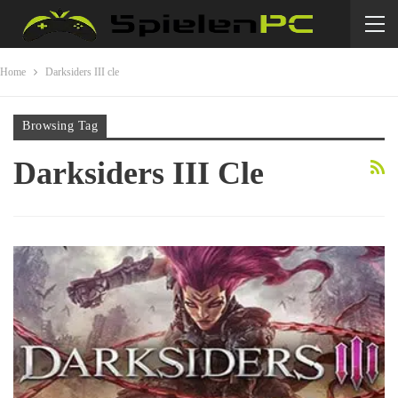
Home
Darksiders III cle
Browsing Tag
Darksiders III Cle