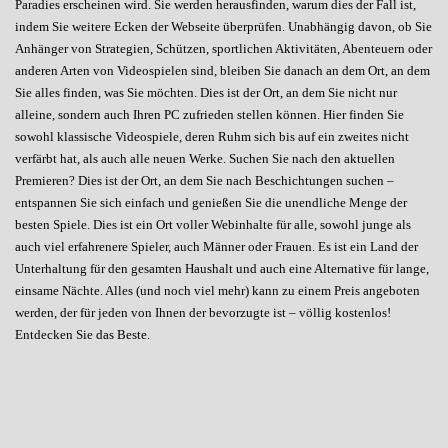
Paradies erscheinen wird. Sie werden herausfinden, warum dies der Fall ist,
indem Sie weitere Ecken der Webseite überprüfen. Unabhängig davon, ob Sie
Anhänger von Strategien, Schützen, sportlichen Aktivitäten, Abenteuern oder
anderen Arten von Videospielen sind, bleiben Sie danach an dem Ort, an dem
Sie alles finden, was Sie möchten. Dies ist der Ort, an dem Sie nicht nur
alleine, sondern auch Ihren PC zufrieden stellen können. Hier finden Sie
sowohl klassische Videospiele, deren Ruhm sich bis auf ein zweites nicht
verfärbt hat, als auch alle neuen Werke. Suchen Sie nach den aktuellen
Premieren? Dies ist der Ort, an dem Sie nach Beschichtungen suchen –
entspannen Sie sich einfach und genießen Sie die unendliche Menge der
besten Spiele. Dies ist ein Ort voller Webinhalte für alle, sowohl junge als
auch viel erfahrenere Spieler, auch Männer oder Frauen. Es ist ein Land der
Unterhaltung für den gesamten Haushalt und auch eine Alternative für lange,
einsame Nächte. Alles (und noch viel mehr) kann zu einem Preis angeboten
werden, der für jeden von Ihnen der bevorzugte ist – völlig kostenlos!
Entdecken Sie das Beste.